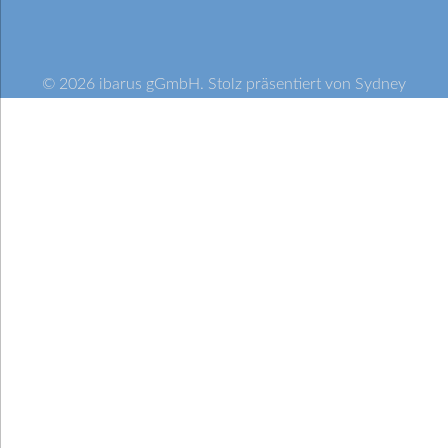
© 2026 ibarus gGmbH. Stolz präsentiert von
Sydney