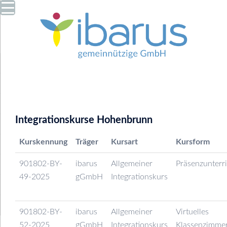
Zum
Inhalt
springen
Menü
umschalten
Integrationskurse Hohenbrunn
Kurskennung
Träger
Kursart
Kursform
901802-BY-
ibarus
Allgemeiner
Präsenzunterr
49-2025
gGmbH
Integrationskurs
901802-BY-
ibarus
Allgemeiner
Virtuelles
52-2025
gGmbH
Integrationskurs
Klassenzimme