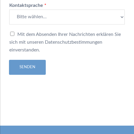
Kontaktsprache
*
D
Mit dem Absenden Ihrer Nachrichten erklären Sie
a
sich mit unseren Datenschutzbestimmungen
t
einverstanden.
e
n
s
SENDEN
c
h
u
t
z
*